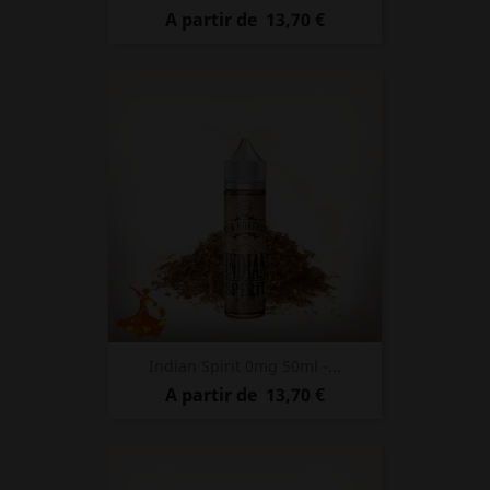
Prix
A partir de
13,70 €
Indian Spirit 0mg 50ml -...
Prix
A partir de
13,70 €