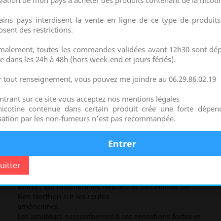
slation de mon pays à acheter des produits contenant de la nicoti
ains pays interdisent la vente en ligne de ce type de produits
sent des restrictions.
BEN NORTHON
malement, toutes les commandes validées avant 12h30 sont dé
Ben Northon est une collection du laboratoire Solevan
e dans les 24h à 48h (hors week-end et jours fériés).
France.
Cette gamme de E-liquide est exclusivement tournée
 tout renseignement, vous pouvez me joindre au 06.29.86.02.19
autour d'arômes classics blonds ou bruns et classics
gourmands.
ntrant sur ce site vous acceptez nos mentions légales
Des parfums travaillés, qui laissent rarement
nicotine contenue dans certain produit crée une forte dépen
indifférents les adeptes de ce type de saveurs.
isation par les non-fumeurs n’est pas recommandée.
Une invitation au road trip américain !!!
Inspirée du road trip du Mountain Man Ben Northon,
cette gamme concentre toute la tradition américaine.
Solevan France la décline aujourd'hui en cinq saveurs
authentiques :
Road Five, Black Hors, Gold Digger, Does Skin, Love
Blond ; qui racontent les rencontres fascinantes de
Ben Northon sur les routes
américaines.
Les amateurs succomberont à ces sensations fortes et