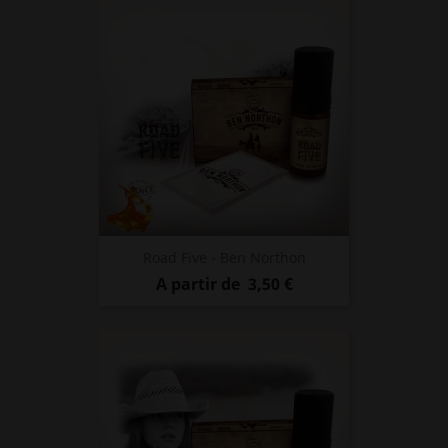
Road Five - Ben Northon
Prix
A partir de
3,50 €