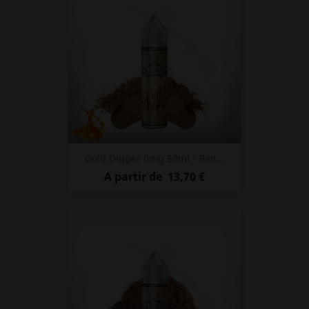
Gold Digger 0mg 50ml - Ben...
Prix
A partir de
13,70 €