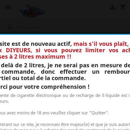
shopping_cart


search
site est de nouveau actif,
mais s'il vous plaît
x DIYEURS, si vous pouvez limiter vos ac
ses à 2 litres maximum !!
delà de 2 litres, je ne serai pas en mesure de
La qualité du produit et la livraison rapide.
 commande, donc effectuer un rembou
Date de publication: 08.08.2026
rtiel ou total de la commande.
Date de la commande: 27.07.2026
rci pour votre compréhension !
Plus de détails
ente de cigarette électronique ou de recharge de E-liquide est i
eurs.
ous avez moins de 18 ans veuillez cliquer sur "Quitter".
ntrant sur ce site, je reconnais être majeur(e) et que je suis autori
1,381 avis clients