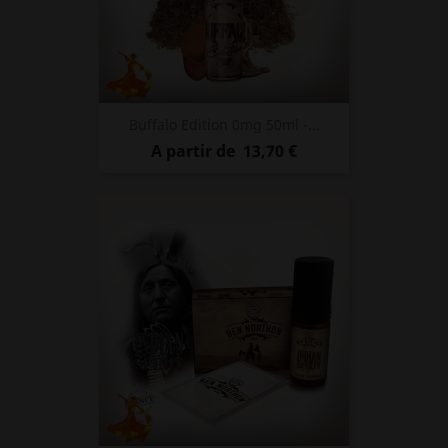
Buffalo Edition 0mg 50ml -...
Prix
A partir de
13,70 €