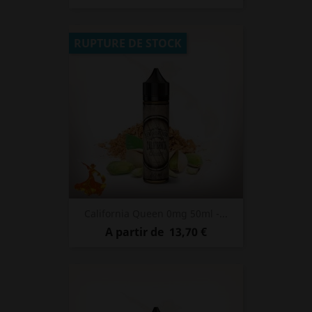
RUPTURE DE STOCK
California Queen 0mg 50ml -...
Prix
A partir de
13,70 €