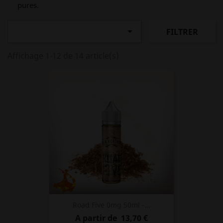
pures.

FILTRER
Affichage 1-12 de 14 article(s)
Road Five 0mg 50ml -...
Prix
A partir de
13,70 €